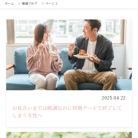
ホーム
＞
婚活ブログ
＞
ページ 2
2025.04.22
お見合いまでは順調なのに初期デートで終了して
しまう女性へ